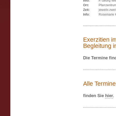
Info:
P. Georg Wi
Ort:
Pfarrzentrum
Zeit:
jeweils zwe
Info:
Rosemarie H
Exerzitien i
Begleitung 
Die Termine fin
Alle Termine
finden Sie
hier
.