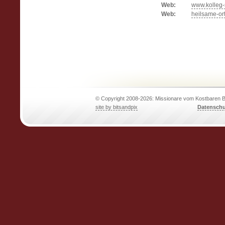
Web:
www.kolleg-s
Web:
heilsame-ort
© Copyright 2008-2026: Missionare vom Kostbaren B
site by bitsandpix
Datenschu