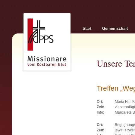
Start
Gemeinschaft
Unsere Te
Treffen „We
Ort:
Maria Hilf, K
Zeit:
vierzehntäg
Info:
Margarete B
Ort:
Begegnungss
Zeit:
jeweils zwe