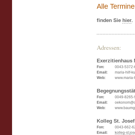
Alle Termin
finden Sie
hier
.
Adressen:
Exerzitienhaus M
Fon:
0043-5372-
Email:
maria-hilf-k
Web:
www.maria-hi
Begegnungsstät
Fon:
0049-8265-
Email:
oekonom@c
Web:
www.baumga
Kolleg St. Josef
Fon:
0043-662-6
Email:
kolleg-st.j